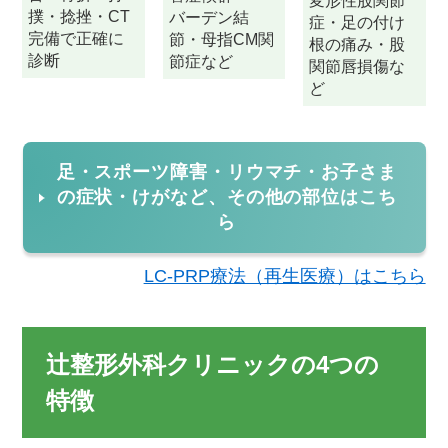
変形性股関節
撲・捻挫・CT
バーデン結
症・足の付け
完備で正確に
節・母指CM関
根の痛み・股
診断
節症など
関節唇損傷な
ど
足・スポーツ障害・リウマチ・お子さま
の症状・けがなど、その他の部位はこち
ら
LC-PRP療法（再生医療）はこちら
辻整形外科クリニックの4つの
特徴