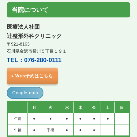
当院について
医療法人社団
辻整形外科クリニック
〒921-8163
石川県金沢市横川５丁目１９１
TEL：076-280-0111
Web予約はこちら
Google map
月
火
水
木
金
土
日
午前
●
●
●
●
●
●
-
午後
●
手術
●
●
●
-
-